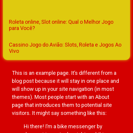
Roleta online, Slot online: Qual o Melhor Jogo
para Você?
Cassino Jogo do Avião: Slots, Roleta e Jogos Ao
Vivo
This is an example page. It’s different from a
blog post because it will stay in one place and
will show up in your site navigation (in most
themes). Most people start with an About
page that introduces them to potential site
visitors. It might say something like this:
Hi there! I’m a bike messenger by