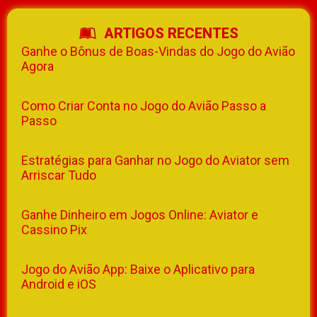
ARTIGOS RECENTES
Ganhe o Bônus de Boas-Vindas do Jogo do Avião
Agora
Como Criar Conta no Jogo do Avião Passo a
Passo
Estratégias para Ganhar no Jogo do Aviator sem
Arriscar Tudo
Ganhe Dinheiro em Jogos Online: Aviator e
Cassino Pix
Jogo do Avião App: Baixe o Aplicativo para
Android e iOS