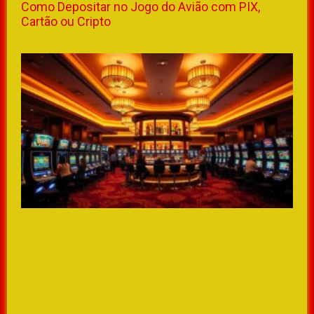
Como Depositar no Jogo do Avião com PIX,
Cartão ou Cripto