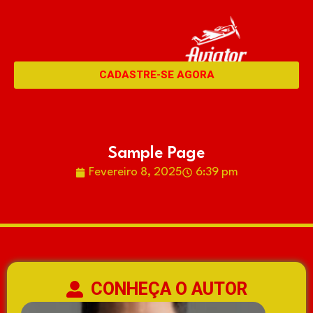
CADASTRE-SE AGORA
Sample Page
Fevereiro 8, 2025
6:39 pm
CONHEÇA O AUTOR