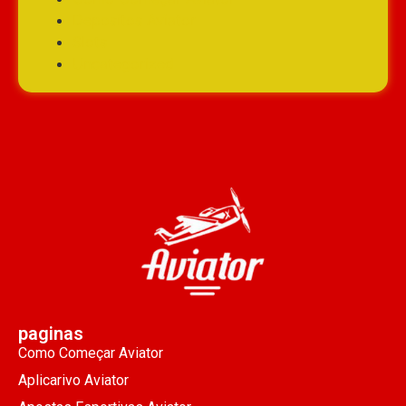
Depositos Aviator
Slots
Uncategorized
paginas
Como Começar Aviator
Aplicarivo Aviator